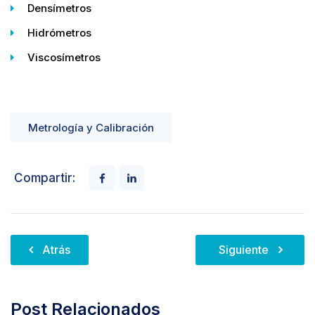
Densímetros
Hidrómetros
Viscosímetros
Metrología y Calibración
Compartir:
Navegación
Atrás
Siguiente
de
entradas
Post Relacionados